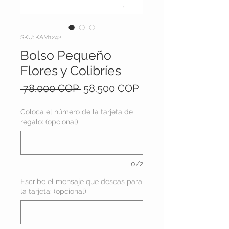
SKU: KAM1242
Bolso Pequeño
Flores y Colibríes
Precio
Precio
 78.000 COP 
58.500 COP
de
oferta
Coloca el número de la tarjeta de
regalo: (opcional)
0/2
Escribe el mensaje que deseas para
la tarjeta: (opcional)