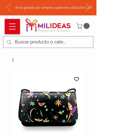
Envío gratuito por compras superiores a $100.000 COP