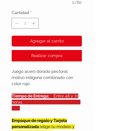
0/80
Cantidad
*
Agregar al carrito
Realizar compra
Juego acero dorado pectoral,
motivo indígena combinado con
color rojo.
Tiempo de Entrega:
Entre 48 y 72
horas.
Empaque de regalo y Tarjeta
personalizada
(elige tu modelo y