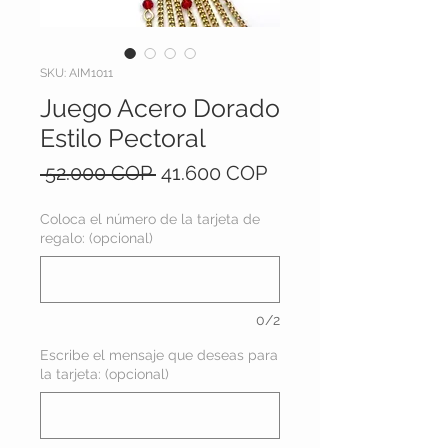
SKU: AIM1011
Juego Acero Dorado
Estilo Pectoral
Precio
Precio
 52.000 COP 
41.600 COP
de
oferta
Coloca el número de la tarjeta de
regalo: (opcional)
0/2
Escribe el mensaje que deseas para
la tarjeta: (opcional)