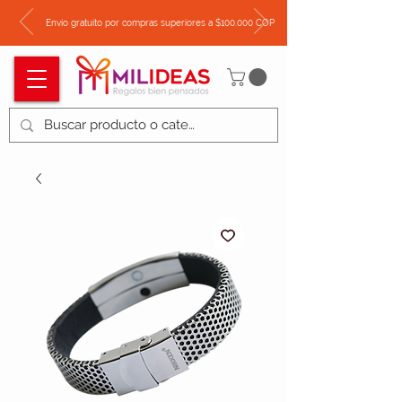
Envío gratuito por compras superiores a $100.000 COP