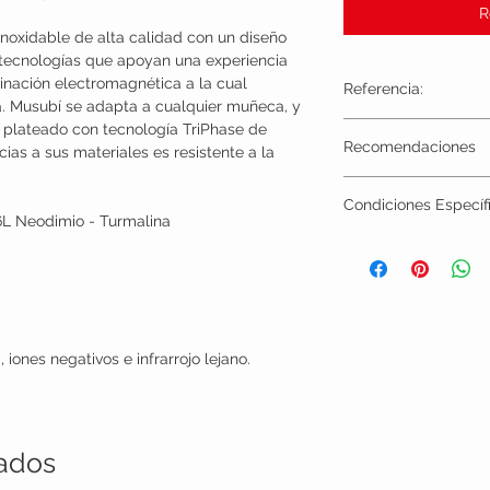
R
inoxidable de alta calidad con un diseño
e tecnologías que apoyan una experiencia
minación electromagnética a la cual
Referencia:
a. Musubí se adapta a cualquier muñeca, y
o plateado con tecnología TriPhase de
N19133
Recomendaciones
ias a sus materiales es resistente a la
PRECAUCIÓN: Si usa un 
Condiciones Específ
un marcapaso o tiene al
L Neodimio - Turmalina
magnetismo, evite usar
Los productos Nikken no
Las mujeres en el prime
tarjeta.
persona que tenga prob
Si desea empaque de reg
médico antes de usar p
para pactar el tiempo d
productos magnéticos en
sensibles al magnetismo
video, tarjetas de crédit
iones negativos e infrarrojo lejano.
Garantía
: 90 días desp
defectos de fabricación.
uso normal o inadecua
nados