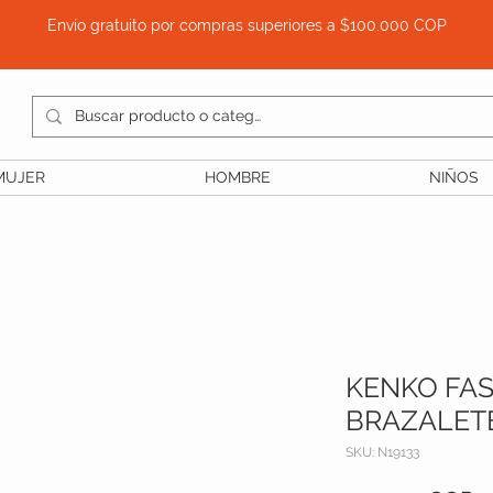
Envío gratuito por compras superiores a $100.000 COP
MUJER
HOMBRE
NIÑOS
KENKO FA
BRAZALET
SKU: N19133