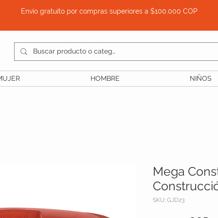
Envío gratuito por compras superiores a $100.000 COP
MUJER
HOMBRE
NIÑOS
Mega Const
Construcci
SKU: GJD23