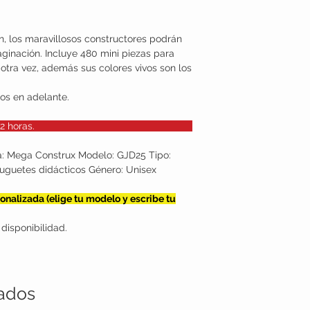
, los maravillosos constructores podrán
aginación. Incluye 480 mini piezas para
 otra vez, además sus colores vivos son los
os en adelante.
e 48 y 72 horas.
a: Mega Construx Modelo: GJD25 Tipo:
Juguetes didácticos Género: Unisex
nalizada (elige tu modelo y escribe tu
disponibilidad.
nados