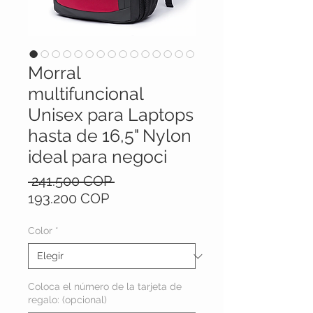
Morral
multifuncional
Unisex para Laptops
hasta de 16,5" Nylon
ideal para negoci
Precio
 241.500 COP 
Precio
193.200 COP
de
oferta
Color
*
Coloca el número de la tarjeta de
regalo: (opcional)