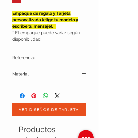
Empaque de regalo y Tarjeta
personalizada (elige tu modelo y
escribe tu mensaje).
* El empaque puede variar según
disponibilidad.
Referencia:
AKU1001
Material:
Nylon y poliester
VER DISEÑOS DE TARJETA
Productos