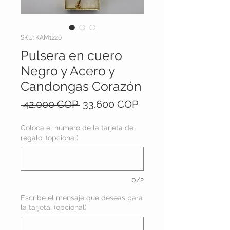
SKU: KAM1220
Pulsera en cuero
Negro y Acero y
Candongas Corazón
Precio
Precio
 42.000 COP 
33.600 COP
de
oferta
Coloca el número de la tarjeta de
regalo: (opcional)
0/2
Escribe el mensaje que deseas para
la tarjeta: (opcional)