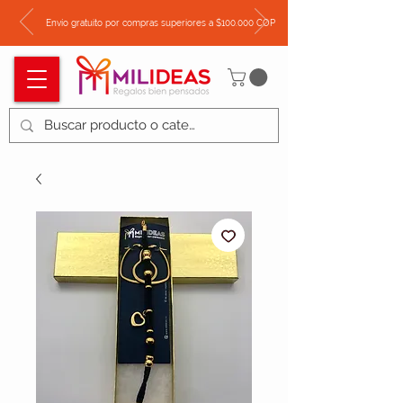
Envío gratuito por compras superiores a $100.000 COP