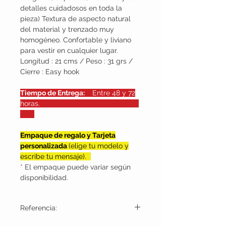
detalles cuidadosos en toda la
pieza) Textura de aspecto natural
del material y trenzado muy
homogéneo. Confortable y liviano
para vestir en cualquier lugar.
Longitud : 21 cms / Peso : 31 grs /
Cierre : Easy hook
Tiempo de Entrega:
Entre 48 y 72
horas.
Empaque de regalo y Tarjeta
personalizada
(elige tu modelo y
escribe tu mensaje).
* El empaque puede variar según
disponibilidad.
Referencia: