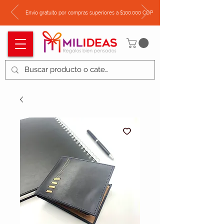
Envío gratuito por compras superiores a $100.000 COP