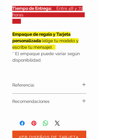
Tiempo de Entrega:
Entre 48 y 72
horas.
Empaque de regalo y Tarjeta
personalizada
(elige tu modelo y
escribe tu mensaje).
* El empaque puede variar según
disponibilidad.
Referencia:
ACH1099
Recomendaciones
Evitar almacenar en zonas húmedas o
expuestas al sol, en lo posible proteger con
una bolsa de tela para evitar rayaduras
involuntarias. Limpiar con un paño seco o
ligeramente húmedo para retirar polvo o
VER DISEÑOS DE TARJETA