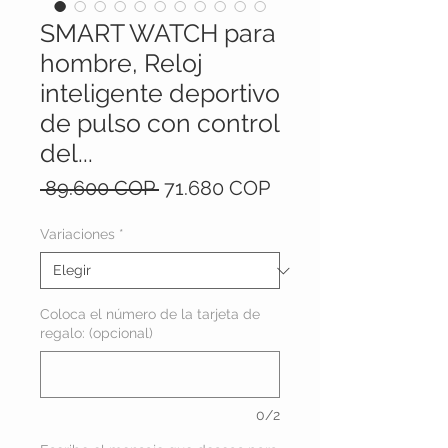
SMART WATCH para
hombre, Reloj
inteligente deportivo
de pulso con control
del...
Precio
Precio
 89.600 COP 
71.680 COP
de
oferta
Variaciones
*
Coloca el número de la tarjeta de
regalo: (opcional)
0/2