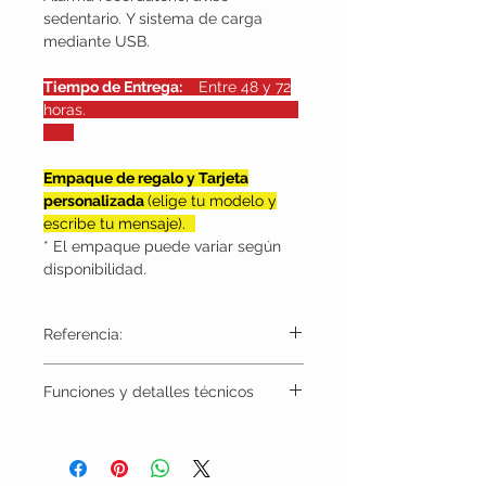
sedentario. Y sistema de carga
mediante USB.
Tiempo de Entrega:
Entre 48 y 72
horas.
Empaque de regalo y Tarjeta
personalizada
(elige tu modelo y
escribe tu mensaje).
* El empaque puede variar según
disponibilidad.
Referencia:
TLH1001
Funciones y detalles técnicos
1) Pantalla LED táctil TFT 0,96 "80*160
2) Capacidad de la batería de litio de
80mAh (carga vía USB)