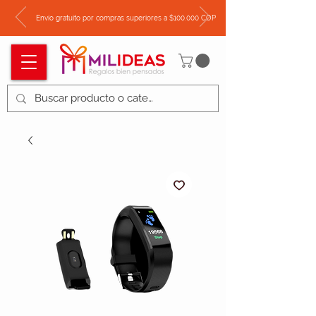
Envío gratuito por compras superiores a $100.000 COP