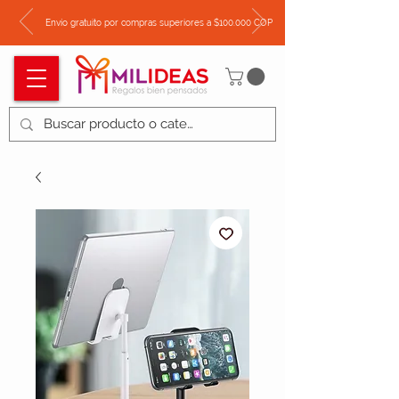
Envío gratuito por compras superiores a $100.000 COP