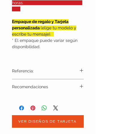
horas.
Empaque de regalo y Tarjeta
personalizada
(elige tu modelo y
escribe tu mensaje).
* El empaque puede variar según
disponibilidad.
Referencia:
TPK1001
Recomendaciones
No exceder el tamaño de los dispositivos ni
usar para otro destino digerente al descrito.
Evitar exponer excesivamente al
sol. Limpiar con un paño seco o
ligeramente húmedo para retirar polvo o
VER DISEÑOS DE TARJETA
suciedad.