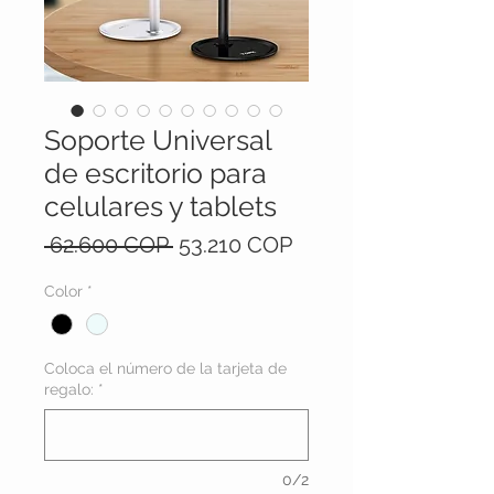
Soporte Universal
de escritorio para
celulares y tablets
Precio
Precio
 62.600 COP 
53.210 COP
de
Color
*
oferta
Coloca el número de la tarjeta de
regalo:
*
0/2