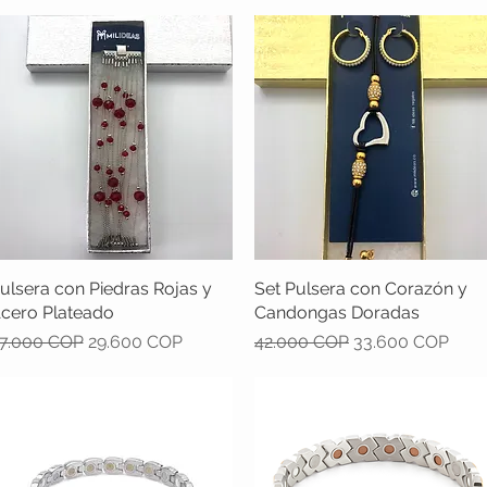
ulsera con Piedras Rojas y
Vista rápida
Set Pulsera con Corazón y
Vista rápida
cero Plateado
Candongas Doradas
recio
Precio de oferta
Precio
Precio de oferta
7.000 COP
29.600 COP
42.000 COP
33.600 COP