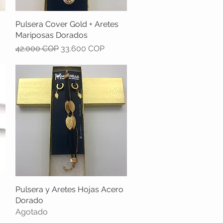
Pulsera Cover Gold + Aretes
Vista rápida
Mariposas Dorados
Precio
Precio de oferta
42.000 COP
33.600 COP
Pulsera y Aretes Hojas Acero
Vista rápida
Dorado
Agotado