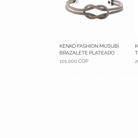
KENKO FASHION MUSUBÍ
Vista rápida
K
BRAZALETE PLATEADO
T
Precio
P
101.000 COP
2
ATENCIÓN AL CLIEN
Política de privacidad>
Términos y condiciones >
Quienes somos
>
Contacta con nosotros >
Mil Ideas -