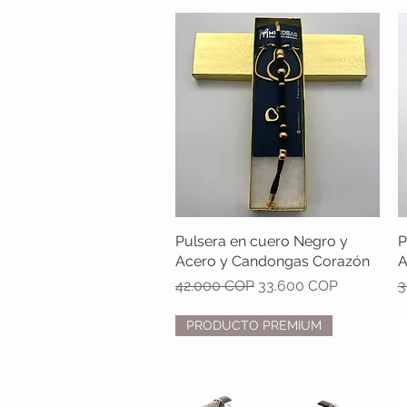
Pulsera en cuero Negro y
Vista rápida
P
Acero y Candongas Corazón
A
Precio
Precio de oferta
P
42.000 COP
33.600 COP
3
PRODUCTO PREMIUM