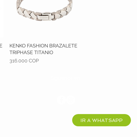
E
KENKO FASHION BRAZALETE
Vista rápida
TRIPHASE TITANIO
Precio
316.000 COP
Síguenos en
IR A WHATSAPP
 - Colombia