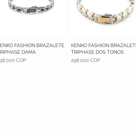
ENKO FASHION BRAZALETE
Vista rápida
KENKO FASHION BRAZALET
Vista rápida
RIPHASE DAMA
TRIPHASE DOS TONOS
recio
Precio
98.000 COP
298.000 COP
TE
Pago seguro
 Regalos bien pensados -
contacto@milideas.co
- whatsapp
3054357202
- Bogotá