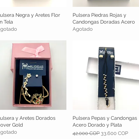
ulsera Negra y Aretes Flor
Vista rápida
Pulsera Piedras Rojas y
Vista rápida
n Tela
Candongas Doradas Acero
gotado
Agotado
ulsera y Aretes Dorados
Vista rápida
Pulsera Pepas y Candongas
Vista rápida
over Gold
Acero Dorado y Plata
gotado
Precio
Precio de oferta
42.000 COP
33.600 COP