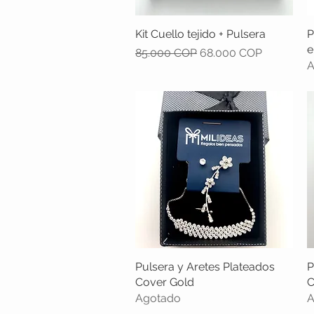
Kit Cuello tejido + Pulsera
Vista rápida
P
e
Precio
Precio de oferta
85.000 COP
68.000 COP
A
Pulsera y Aretes Plateados
Vista rápida
P
Cover Gold
C
Agotado
A