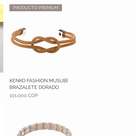
PRODUCTO PREMIUM
KENKO FASHION MUSUBÍ
Vista rápida
BRAZALETE DORADO
Precio
101.000 COP