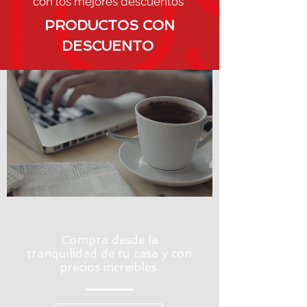
con
los
mejores
descuentos
PRODUCTOS
CON
DESCUENTO
Compra desde la
tranquilidad de tu casa y con
precios increibles