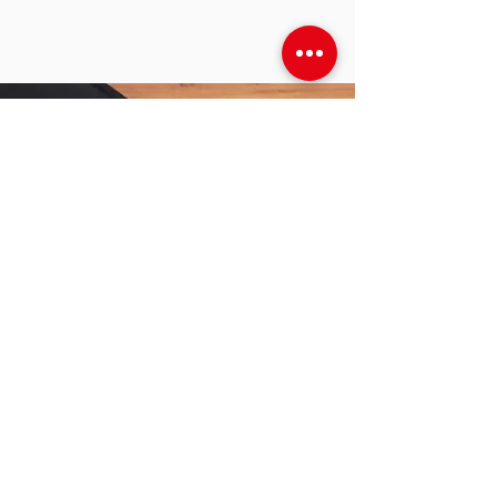
Encuentra muchas opciones
de
REGALOS DIFERENTES
Elige productos
novedosos
y
compra con seguridad
Suscribirse