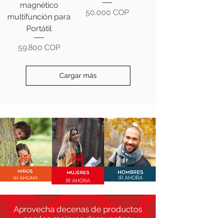
magnético
Precio
50.000 COP
multifunción para
Portátil
Precio
59.800 COP
Cargar más
IR AHORA
IR AHORA
IR AHORA
Aprovecha decenas
de
productos