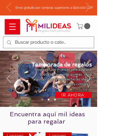
Envío gratuito por compras superiores a $100.000 COP
Temporada de regalos
Empiezan los motivos para alegrar a
todos los que más quieres , mira
algunas ideas y aprovecha las ofertas
para tus compras.
IR AHORA
Encuentra
aquí
mil
ideas
para
regalar
Lanzamiento
Lanzamiento