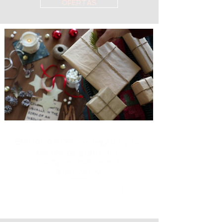
OFERTAS
EMPACAMOS tus regalos y los
enviamos gratis por
Compras mayores a
$100.000
SHOP