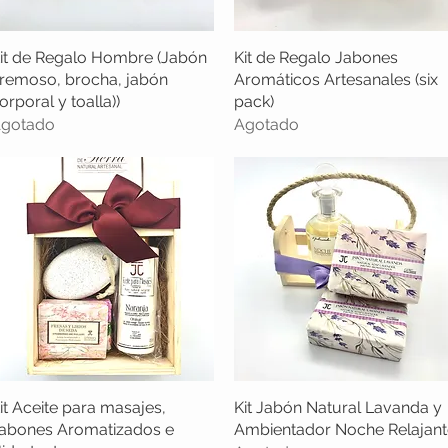
it de Regalo Hombre (Jabón
Vista rápida
Kit de Regalo Jabones
Vista rápida
remoso, brocha, jabón
Aromáticos Artesanales (six
orporal y toalla))
pack)
gotado
Agotado
it Aceite para masajes,
Vista rápida
Kit Jabón Natural Lavanda y
Vista rápida
abones Aromatizados e
Ambientador Noche Relajant