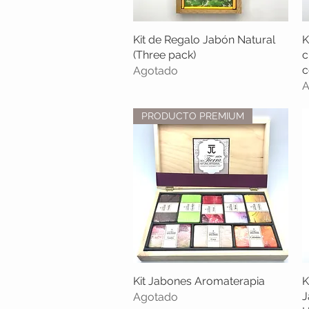
Kit de Regalo Jabón Natural
Vista rápida
K
(Three pack)
c
c
Agotado
A
PRODUCTO PREMIUM
Kit Jabones Aromaterapia
Vista rápida
K
J
Agotado