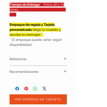
Tiempo de Entrega:
Entre 48 y 72
horas.
Empaque de regalo y Tarjeta
personalizada
(elige tu modelo y
escribe tu mensaje).
* El empaque puede variar según
disponibilidad.
Referencia:
BJU1081
Recomendaciones
VER DISEÑOS DE TARJETA