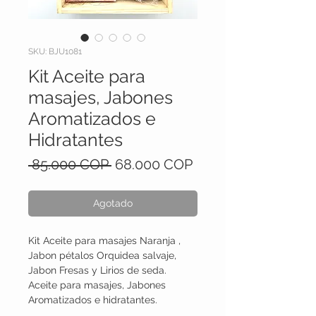
SKU: BJU1081
Kit Aceite para
masajes, Jabones
Aromatizados e
Hidratantes
Precio
Precio
 85.000 COP 
68.000 COP
de
oferta
Agotado
Kit Aceite para masajes Naranja ,
Jabon pétalos Orquidea salvaje,
Jabon Fresas y Lirios de seda.
Aceite para masajes, Jabones
Aromatizados e hidratantes.