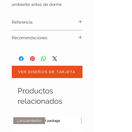
ambiente antes de dormir.
Referencia:
BJU1082
Recomendaciones
VER DISEÑOS DE TARJETA
Productos
relacionados
Lanzamiento
Lanzamiento