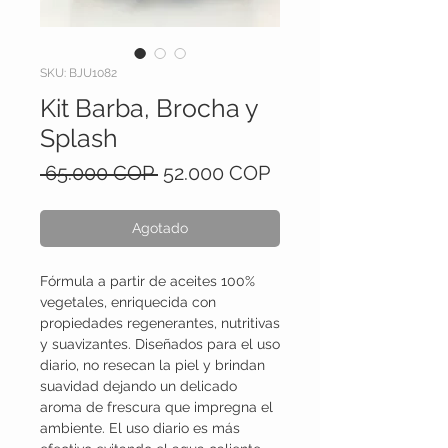
SKU: BJU1082
Kit Barba, Brocha y
Splash
Precio
Precio
 65.000 COP 
52.000 COP
de
oferta
Agotado
Fórmula a partir de aceites 100%
vegetales, enriquecida con
propiedades regenerantes, nutritivas
y suavizantes. Diseñados para el uso
diario, no resecan la piel y brindan
suavidad dejando un delicado
aroma de frescura que impregna el
ambiente. El uso diario es más