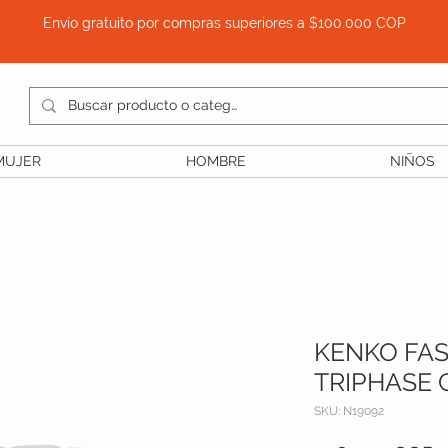
Envío gratuito por compras superiores a $100.000 COP
MUJER
HOMBRE
NIÑOS
KENKO FA
TRIPHASE
SKU: N19092