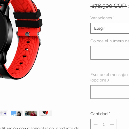
 178.500 COP 
Variaciones
*
Elegir
Coloca el número de 
Escribe el mensaje q
(opcional)
Cantidad
*
ltifunción con diseño clasico, producto de