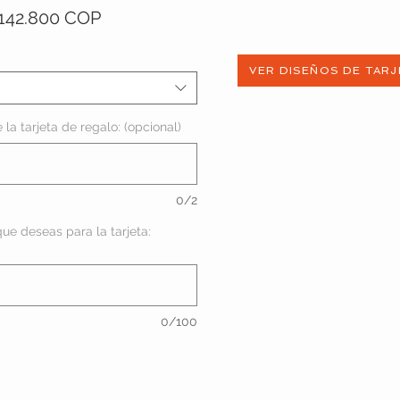
Precio
Precio
142.800 COP
de
oferta
VER DISEÑOS DE TARJ
la tarjeta de regalo: (opcional)
0/2
ue deseas para la tarjeta:
0/100