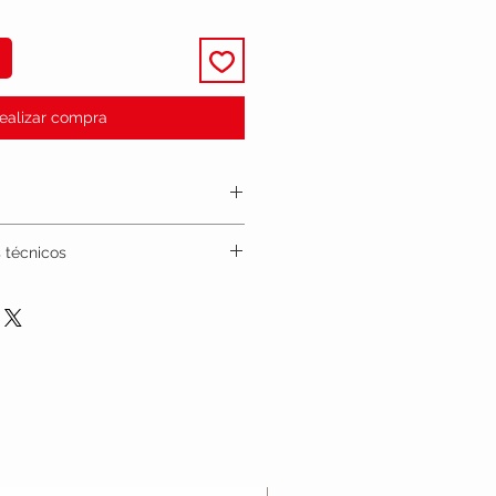
ealizar compra
 técnicos
ca y luminosa tiempo de carga 2 horas y
 días
d diaria: frecuencia cardiaca, pasos,
lometraje
ismo y SMS
oth 4,0 , Android 4.1 y superior/ IOS 8,0
ñol, inglés , portugués, turco, japonés,
le con código QR incluida en el manual
ivo con cierre de hebilla , Banda de 20