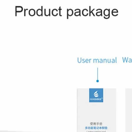
8) Material del módulo (
9) Resistencia al agua y 
10) Funciones principale
fecha automática, resist
11) Diámetro del tabler
12) Control remoto de fo
13) Control de música y
y mensajes
14) Monitor de sueño y 
15) Batería de litio de 