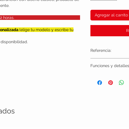
ente.
Agregar al carrito
e 48 y 72 horas.
sonalizada
(elige tu modelo y escribe tu
R
disponibilidad.
Referencia:
TIU1003
Funciones y detalles
1) Pantalla táctil acríli
reserva de energía 5 a 6
2) Monitoreo de activida
calorías quemadas y ki
3) Alarmas de sedentar
4) Compatible con Blueto
5) Idiomas: alemán, espa
nados
chino y ruso.
6) Aplicación descargab
7) Estilo redondo deport
mm en Silicona