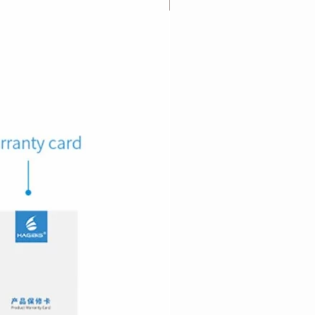
Lanzamiento
caja principal) acero inoxidable
al polvo: (IP67) hasta un metro
s: Cronografo, calendario perpetuo,
ente al algua, alarmas,
o = 45 mm
tografía celular y múltiple uso horario
 sincronización de alarmas de llamadas
control de Facebook
200mAh