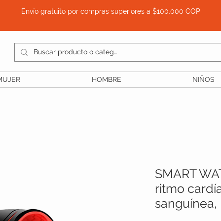
Envío gratuito por compras superiores a $100.000 COP
MUJER
HOMBRE
NIÑOS
SMART WAT
ritmo cardí
sanguínea, 